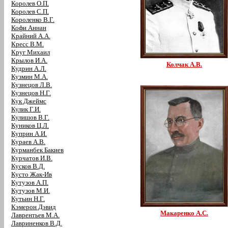
Королев О.П.
Королев С.П.
Короленко В.Г.
Кофи Аннан
Крайний А.А.
Кресс В.М.
Круг Михаил
Крылов И.А.
Колчак А.В.
Кудрин А.Л.
Кузмин М.А.
Кузнецов Л.В.
Кузнецов Н.Г.
Кук Джеймс
Кулик Г.И.
Кулишов В.Г.
Куников Ц.Л.
Куприн А.И.
Кураев А.В.
Курманбек Бакиев
Курчатов И.В.
Кусков В.Д.
Кусто Жак-Ив
Кутузов А.П.
Кутузов М.И.
Кутьин Н.Г.
Кэмерон Дэвид
Макаренко А.С.
Лаврентьев М.А.
Лавриненков В.Д.