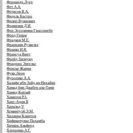
Фернандо Луго
Фет А.А.
Фетисов В.А.
Фидель Кастро
Филип Вуянович
Фонвизин Д.И.
Фор Эссозимна Гнассингбе
Форд Генри
Фрадков М.Е.
Франклин Рузвельт
Франко И.Я.
Франсуа Виет
Фрейд Зигмунд
Фридрих Энгельс
Фриске Жанна
Фуко Леон
Фурсенко А.А.
Халифа ибн Зайд ан-Нахайян
Хамад бин Джабер аль-Тани
Хамид Карзай
Хамитов Р.З.
Ханс-Адам II
Харальд V
Хемингуэй Э.М.
Хиллари Клинтон
Хификепунье Похамба
Хичкок Альфред
Хлопонин А.Г.