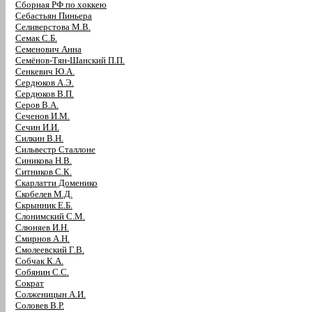
Сборная РФ по хоккею
Себастьян Пиньера
Селиверстова М.В.
Семак С.Б.
Семенович Анна
Семёнов-Тян-Шанский П.П.
Сенкевич Ю.А.
Сердюков А.Э.
Сердюков В.П.
Серов В.А.
Сеченов И.М.
Сечин И.И.
Силкин В.Н.
Сильвестр Сталлоне
Синикова Н.В.
Ситников С.К.
Скарлатти Доменико
Скобелев М.Д.
Скрынник Е.Б.
Слонимский С.М.
Слюняев И.Н.
Смирнов А.Н.
Смолеевский Г.В.
Собчак К.А.
Собянин С.С.
Сократ
Солженицын А.И.
Соловев В.Р.