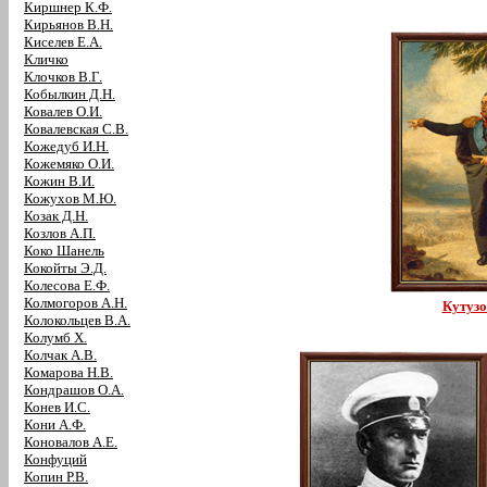
Киршнер К.Ф.
Кирьянов В.Н.
Киселев Е.А.
Кличко
Клочков В.Г.
Кобылкин Д.Н.
Ковалев О.И.
Ковалевская С.В.
Кожедуб И.Н.
Кожемяко О.И.
Кожин В.И.
Кожухов М.Ю.
Козак Д.Н.
Козлов А.П.
Коко Шанель
Кокойты Э.Д.
Колесова Е.Ф.
Колмогоров А.Н.
Кутузо
Колокольцев В.А.
Колумб Х.
Колчак А.В.
Комарова Н.В.
Кондрашов О.А.
Конев И.С.
Кони А.Ф.
Коновалов А.Е.
Конфуций
Копин Р.В.