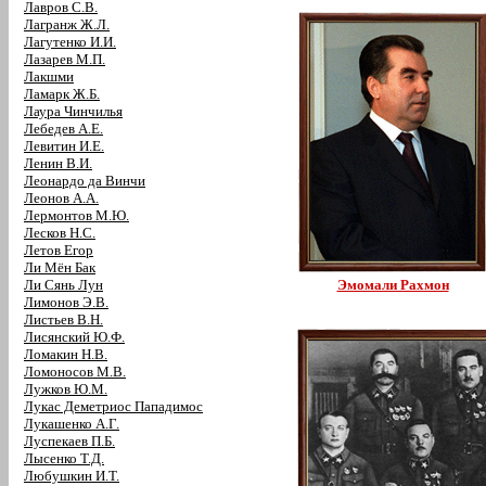
Лавров С.В.
Лагранж Ж.Л.
Лагутенко И.И.
Лазарев М.П.
Лакшми
Ламарк Ж.Б.
Лаура Чинчилья
Лебедев А.Е.
Левитин И.Е.
Ленин В.И.
Леонардо да Винчи
Леонов А.А.
Лермонтов М.Ю.
Лесков Н.С.
Летов Егор
Ли Мён Бак
Ли Сянь Лун
Эмомали Рахмон
Лимонов Э.В.
Листьев В.Н.
Лисянский Ю.Ф.
Ломакин Н.В.
Ломоносов М.В.
Лужков Ю.М.
Лукас Деметриос Пападимос
Лукашенко А.Г.
Луспекаев П.Б.
Лысенко Т.Д.
Любушкин И.Т.