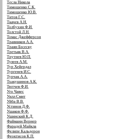
Тесла Никола
Тимошенко С.К.
Тимошенко Ю.В.
Титов Г.С.
Ткачев А.Н.
Толбухин Ф.И.
Толстой Л.Н.
Томас Джефферсон
Травников А.А.
Траян Бэсеску
Третьяк В.А.
Трутнев Ю.П.
Тулеев А.М.
Тур Хейердал
Тургенев И.С.
Турчак А.А.
Тхакушинов А.К.
Тютчев Ф.И.
Уго Чавес
Уилл Смит
Уйба В.В.
Устинов Д.Ф.
Ушаков Ф.Ф.
Ушинский К.Д.
Файманн Вернер
Фарадей Майкла
Фелипе Кальдерон
Феоктисов К.П.