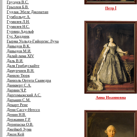
Груздев В.С.
Грызлов Б.В.
Петр I
Гудлак Эбеле Джонатан
Гумбольдт А.
Гумилев Л.Н.
Гумилев Н.С.
Гурвиц Адольф
Гус Хиддинк
Гырма Уольдэ-Гийоргис Луча
Давыдов В.К.
Давыдов М.И.
Далай-лама XIV
Даль В.И.
Даля Грибаускайте
Дамурчиев В.Н.
Данило Тюрк
Даниэль Ортега Сааведра
Данкверт С.А.
Дарвин Ч.Р.
Даргомыжский А.С.
Анна Иоанновна
Дарькин С.М.
Декарт Рене
Дени Сассу-Нгессо
Денин Н.В.
Державин Г.Р.
Дерипаска О.В.
Джейкоб Зума
Джон Кей