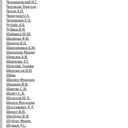
Чернышевский Н.Г.
Черчилль Уинстон
Чехов А.П.
Чиркунов О.А.
Чичваркин Е.А.
Чубайс А.Б.
Чуйков В.И.
Шаймиев М.Ш.
Шаляпин Ф.И.
Шанцев В.П.
Шапошников Б.М.
Шарапова Мария
Шевелев А.В.
Шевченко Т.Г.
Шекспир Уильям
Шереметев Н.П.
Шива
Шиллер Фридрих
Шишкин И.И.
Шматко С.И.
Шойгу С.К.
Шолохов М.А.
Шопен Фредерик
Шостакович Д.Д.
Шпорт В.И.
Шрейдер В.Ф.
Шуберт Франц
Шуваев Д.С.