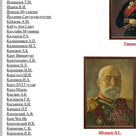
Исмаилов Т.М.
Ишаев В.И.
Йовери Мусевени
Йоханна Сигурдардоттир
Кабаева А.М.
Кабус бен Саид
Каддафи Муаммар
Кадыров Р.А.
Калашников А.П.
Ушако
Калашников М.Т.
Каноков А.Б.
Кант Иммануил
Канторович Л.В.
Капица П.Л.
Карамзин Н.М.
Кара-оол Ш.В.
Каримов И.А.
Карл XVI Густав
Карл Маркс
Карлин А.Б.
Каспаров Г.К.
Касьянов А.И.
Качкаев П.Р.
Керенский А.Ф.
Ким Чен Ир
Киреевский И.В.
Кириенко С.В.
Шуваев Д.С.
Кириллов В.В.