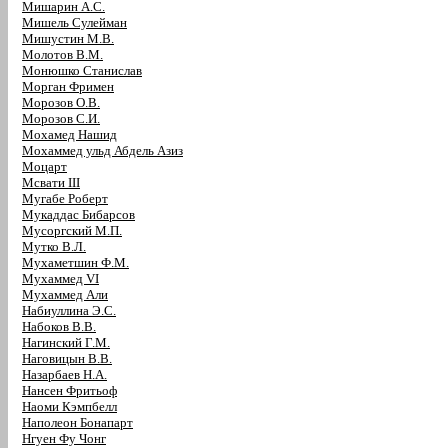
Мишарин А.С.
Мишель Сулейман
Мишустин М.В.
Молотов В.М.
Монюшко Станислав
Морган Фримен
Морозов О.В.
Морозов С.И.
Мохамед Нашид
Мохаммед ульд Абдель Азиз
Моцарт
Мсвати III
Мугабе Роберт
Мукаддас Бибарсов
Мусоргский М.П.
Мутко В.Л.
Мухаметшин Ф.М.
Мухаммед VI
Мухаммед Али
Набиуллина Э.С.
Набоков В.В.
Нагинский Г.М.
Наговицын В.В.
Назарбаев Н.А.
Нансен Фритьоф
Наоми Кэмпбелл
Наполеон Бонапарт
Нгуен Фу Чонг