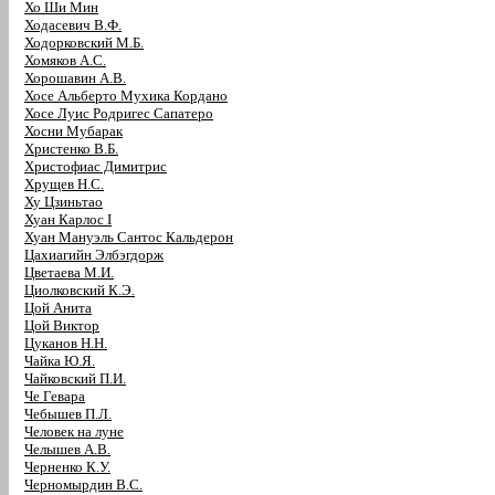
Хо Ши Мин
Ходасевич В.Ф.
Ходорковский М.Б.
Хомяков А.С.
Хорошавин А.В.
Хосе Альберто Мухика Кордано
Хосе Луис Родригес Сапатеро
Хосни Мубарак
Христенко В.Б.
Христофиас Димитрис
Хрущев Н.С.
Ху Цзиньтао
Хуан Карлос I
Хуан Мануэль Сантос Кальдерон
Цахиагийн Элбэгдорж
Цветаева М.И.
Циолковский К.Э.
Цой Анита
Цой Виктор
Цуканов Н.Н.
Чайка Ю.Я.
Чайковский П.И.
Че Гевара
Чебышев П.Л.
Человек на луне
Челышев А.В.
Черненко К.У.
Черномырдин В.С.