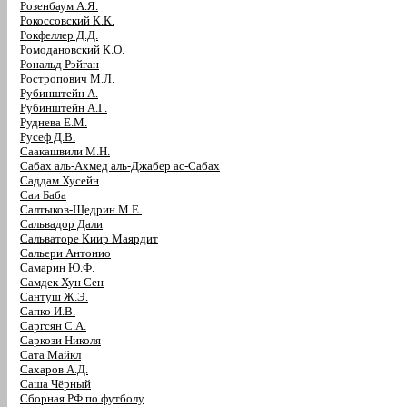
Розенбаум А.Я.
Рокоссовский К.К.
Рокфеллер Д.Д.
Ромодановский К.О.
Рональд Рэйган
Ростропович М.Л.
Рубинштейн А.
Рубинштейн А.Г.
Руднева Е.М.
Русеф Д.В.
Саакашвили М.Н.
Сабах аль-Ахмед аль-Джабер ас-Сабах
Саддам Хусейн
Саи Баба
Салтыков-Щедрин М.Е.
Сальвадор Дали
Сальваторе Киир Маярдит
Сальери Антонио
Самарин Ю.Ф.
Самдек Хун Сен
Сантуш Ж.Э.
Сапко И.В.
Саргсян С.А.
Саркози Николя
Сата Майкл
Сахаров А.Д.
Саша Чёрный
Сборная РФ по футболу