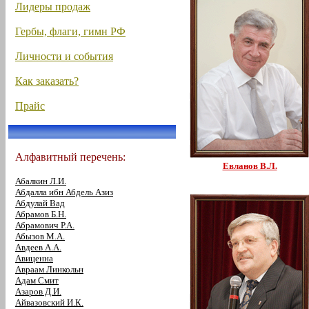
Лидеры продаж
Гербы, флаги, гимн РФ
Личности и события
Как заказать?
Прайс
Алфавитный перечень:
Евланов В.Л.
Абалкин Л.И.
Абдалла ибн Абдель Азиз
Абдулай Вад
Абрамов Б.Н.
Абрамович Р.А.
Абызов М.А.
Авдеев А.А.
Авиценна
Авраам Линкольн
Адам Смит
Азаров Д.И.
Айвазовский И.К.