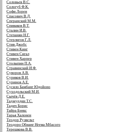
Соловьев В.С.
Сологуб Ф.К.
Софи Лорен
Спасович В.Д.
Сперанский М.М.
Спиваков В.Т.
Сталин И.В.
Степанян Н.Г.
Стерлигов Г.Л.
Стив Джобс
Стивен Кинг
Стивен Сигал
Стивен Харпер
Столыпин П.А.
Стравинский И.Ф.
Суворов А.В.
Суриков В.И.
Суринов А.Е.
Сусило Бамбанг Юдойоно
Суходольский М.И.
Сычёв Д.Е.
Таджуддин Т.С.
Тадич Борис
Тайра Бэнкс
Тарья Халонен
Теодор Рузвельт
Теодоро Обианг Нгема Мбасого
Терешкова В.В.