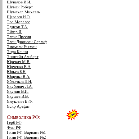
Шувалов И.И.
Шуман Роберт
Шумахер Михаэль
Щеголев И.О.
Эво Моралес
Эдисон Т.А.
Эйлер Л.
Элвис Пресли
Элен Джонсон-Серлиф
Эмомали Рахмон
Энда Кенни
Энштейн Альберт
Юревич М.В.
Юрченко В.А.
Юрьев Б.Н.
Ющенко В.А.
Яблочков П.Н.
Якубович Л.А.
Якунин В.И.
Якушев В.В.
Янукович В.Ф.
Ясир Арафат
Символика РФ:
Герб РФ
Флаг РФ
Гимн РФ. Вариант №1
Гимн РФ. Вариант №2