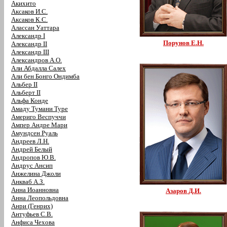
Акихито
Аксаков И.С.
Аксаков К.С.
Алассан Уаттара
Александр I
Порунов Е.Н.
Александр II
Александр III
Александров А.О.
Али Абдалла Салех
Али бен Бонго Ондимба
Альбер II
Альберт II
Альфа Конде
Амаду Тумани Туре
Америго Веспуччи
Ампер Андре Мари
Амундсен Руаль
Андреев Л.Н.
Андрей Белый
Андропов Ю.В.
Андрус Ансип
Анжелина Джоли
Анкваб А.З.
Анна Иоанновна
Азаров Д.И.
Анна Леопольдовна
Анри (Генрих)
Антуфьев С.В.
Анфиса Чехова