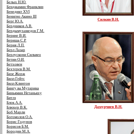
Белых Н.Ю.
Бенджамин Франклин
Бенедикт XVI
Бенигно Акино III
Силкин В.Н.
Берг Ю.А.
Бердников А.В.
Бердымухамедов Г.М.
Беринг В.И.
Бериша С.Р.
Берия Л.П.
Берл Лазар
Берлускони Сильвео
Бетин О.И.
Бетховен
Бехтерев В.М.
Бизе Жорж
Билл Гейтс
Билл Клинтон
Бингу ва Мутарика
Биньямин Нетаньяху
Битлз
Блок А.А.
Дамурчиев В.Н.
Блюхер В.К.
Боб Марли
Богомолов О.А.
Борис Годунов
Борисов Б.М.
Бородин М.А.