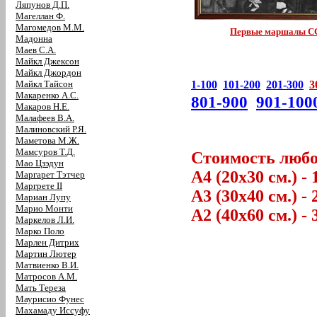
Ляпунов Д.П.
Магеллан Ф.
Магомедов М.М.
Первые маршалы С
Мадонна
Маев С.А.
Майкл Джексон
Майкл Джордон
Майкл Тайсон
1-100
101-200
201-300
3
Макаренко А.С.
801-900
901-100
Макаров Н.Е.
Малафеев В.А.
Малиновский Р.Я.
Маметова М.Ж.
Мамсуров Т.Д.
Стоимость любог
Мао Цзэдун
А4 (20х30 см.) - 
Маргарет Тэтчер
Маргрете II
А3 (30х40 см.) - 
Мариан Лупу
Марио Монти
А2 (40х60 см.) - 
Маркелов Л.И.
Марко Поло
Марлен Дитрих
Мартин Лютер
Матвиенко В.И.
Матросов А.М.
Мать Тереза
Маурисио Фунес
Махамаду Иссуфу