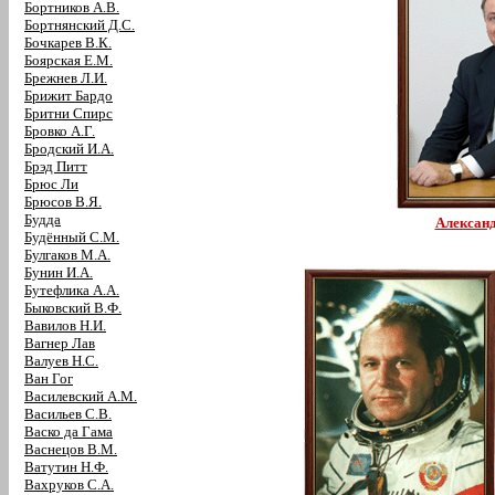
Бортников А.В.
Бортнянский Д.С.
Бочкарев В.К.
Боярская Е.М.
Брежнев Л.И.
Брижит Бардо
Бритни Спирс
Бровко А.Г.
Бродский И.А.
Брэд Питт
Брюс Ли
Брюсов В.Я.
Будда
Александ
Будённый С.М.
Булгаков М.А.
Бунин И.А.
Бутефлика А.А.
Быковский В.Ф.
Вавилов Н.И.
Вагнер Лав
Валуев Н.С.
Ван Гог
Василевский А.М.
Васильев С.В.
Васко да Гама
Васнецов В.М.
Ватутин Н.Ф.
Вахруков С.А.