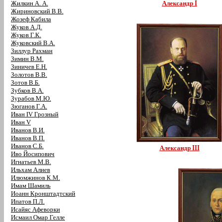
Жилкин А. А.
Александр I
Жириновский В.В.
Жозеф Кабила
Жуков А.Д.
Жуков Г.К.
Жуковский В.А.
Зиллур Рахман
Зимин В.М.
Зиничев Е.Н.
Золотов В.В.
Зотов В.Б.
Зубков В.А.
Зурабов М.Ю.
Зюганов Г.А.
Иван IV Грозный
Иван V
Иванов В.И.
Иванов В.П.
Иванов С.Б.
Александр III
Иво Йосипович
Игнатьев М.В.
Ильхам Алиев
Илюмжинов К.М.
Имам Шамиль
Иоанн Кронштадтский
Ипатов П.Л.
Исайяс Афеворки
Исмаил Омар Гелле