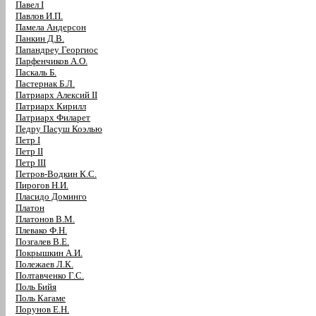
Павел I
Павлов И.П.
Памела Андерсон
Панкин Д.В.
Папандреу Георгиос
Парфенчиков А.О.
Паскаль Б.
Пастернак Б.Л.
Патриарх Алексий II
Патриарх Кирилл
Патриарх Филарет
Педру Пасуш Коэлью
Петр I
Петр II
Петр III
Петров-Водкин К.С.
Пирогов Н.И.
Пласидо Доминго
Платон
Платонов В.М.
Плевако Ф.Н.
Позгалев В.Е.
Покрышкин А.И.
Полежаев Л.К.
Полтавченко Г.С.
Поль Бийя
Поль Кагаме
Порунов Е.Н.