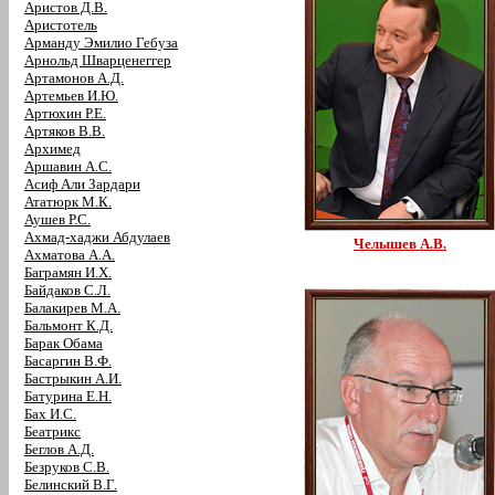
Аристов Д.В.
Аристотель
Арманду Эмилио Гебуза
Арнольд Шварценеггер
Артамонов А.Д.
Артемьев И.Ю.
Артюхин Р.Е.
Артяков В.В.
Архимед
Аршавин А.С.
Асиф Али Зардари
Ататюрк М.К.
Аушев Р.С.
Ахмад-хаджи Абдулаев
Челышев А.В.
Ахматова А.А.
Баграмян И.Х.
Байдаков С.Л.
Балакирев М.А.
Бальмонт К.Д.
Барак Обама
Басаргин В.Ф.
Бастрыкин А.И.
Батурина Е.Н.
Бах И.С.
Беатрикс
Беглов А.Д.
Безруков С.В.
Белинский В.Г.