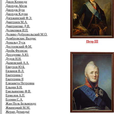
Джон Кеннеди
Джордж Абела
Джордж Буш
Джордж Клуни
Дзержинский Ф.Э.
Дмитриев М.А.
Дмитриенко Д.В.
Долженков И.П.
Доливо-Добровольский М.О.
Домбровскис Валдис
Петр III
Дональд Туск
Достоевский Ф.М.
Дрейк Фрэнсис
Дрозденко А.Ю.
Дудов Н.Н.
Дымовский А.А.
Евкуров Ю.Б.
Евланов В.Л.
Екатерина I
Екатерина II
Елизавета Петровна
Ельцин Б.Н.
Емельяненко Ф.В.
Ермолов А.П.
Есенин С.А.
Жан Поль Бельмондо
Жванецкий М.М.
Жерар Депардьё