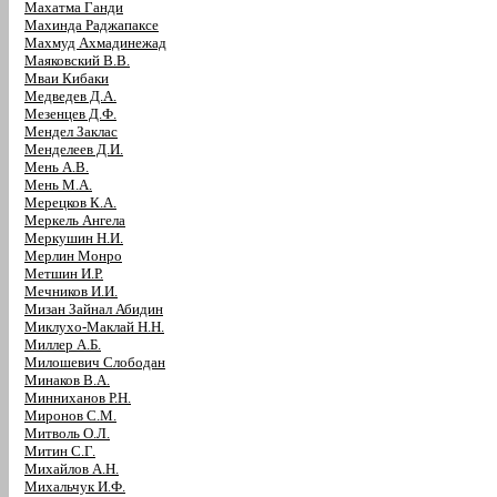
Махатма Ганди
Махинда Раджапаксе
Махмуд Ахмадинежад
Маяковский В.В.
Мваи Кибаки
Медведев Д.А.
Мезенцев Д.Ф.
Мендел Заклас
Менделеев Д.И.
Мень А.В.
Мень М.А.
Мерецков К.А.
Меркель Ангела
Меркушин Н.И.
Мерлин Монро
Метшин И.Р.
Мечников И.И.
Мизан Зайнал Абидин
Миклухо-Маклай Н.Н.
Миллер А.Б.
Милошевич Слободан
Минаков В.А.
Минниханов Р.Н.
Миронов С.М.
Митволь О.Л.
Митин С.Г.
Михайлов А.Н.
Михальчук И.Ф.