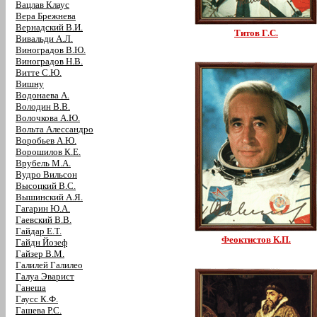
Вацлав Клаус
Вера Брежнева
Вернадский В.И.
Титов Г.С.
Вивальди А.Л.
Виноградов В.Ю.
Виноградов Н.В.
Витте С.Ю.
Вишну
Водонаева А.
Володин В.В.
Волочкова А.Ю.
Вольта Алессандро
Воробьев А.Ю.
Ворошилов К.Е.
Врубель М.А.
Вудро Вильсон
Высоцкий В.С.
Вышинский А.Я.
Гагарин Ю.А.
Гаевский В.В.
Гайдар Е.Т.
Феоктистов К.П.
Гайдн Йозеф
Гайзер В.М.
Галилей Галилео
Галуа Эварист
Ганеша
Гаусс К.Ф.
Гашева Р.С.