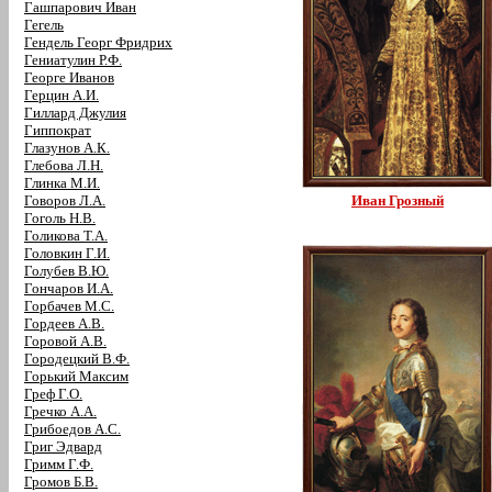
Гашпарович Иван
Гегель
Гендель Георг Фридрих
Гениатулин Р.Ф.
Георге Иванов
Герцин А.И.
Гиллард Джулия
Гиппократ
Глазунов А.К.
Глебова Л.Н.
Глинка М.И.
Говоров Л.А.
Иван Грозный
Гоголь Н.В.
Голикова Т.А.
Головкин Г.И.
Голубев В.Ю.
Гончаров И.А.
Горбачев М.С.
Гордеев А.В.
Горовой А.В.
Городецкий В.Ф.
Горький Максим
Греф Г.О.
Гречко А.А.
Грибоедов А.С.
Григ Эдвард
Гримм Г.Ф.
Громов Б.В.