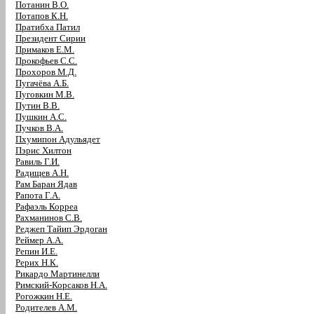
Потанин В.О.
Потапов К.Н.
Пратибха Патил
Президент Сирии
Примаков Е.М.
Прокофьев С.С.
Прохоров М.Д.
Пугачёва А.Б.
Пуговкин М.В.
Путин В.В.
Пушкин А.С.
Пучков В.А.
Пхумипон Адульядет
Пэрис Хилтон
Равиль Г.И.
Радищев А.Н.
Рам Баран Ядав
Рапота Г.А.
Рафаэль Корреа
Рахманинов С.В.
Реджеп Тайип Эрдоган
Реймер А.А.
Репин И.Е.
Рерих Н.К.
Рикардо Мартинелли
Римский-Корсаков Н.А.
Рогожкин Н.Е.
Родителев А.М.