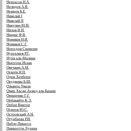
Некрасов Н.А.
Нелидов А.В.
Немцов Б.Е.
Николай I
Николай II
Никулин Ю.В.
Нилов В.И.
Ницше Ф.В.
Новиков Н.И.
Новиков С.Г.
Нородом Сиамони
Нургалиев Р.Г.
Нури аль-Малики
Ньютона Исаак
Овечкин А.М.
Огарёв Н.П.
Одри Хепберн
Окуджава Б.Ш.
Ольянта Умала
Омар Хасан Ахмед аль-Башир
Онищенко Г.Г.
Орбакайте К.Э.
Орбан Виктор
Осипов Ю.С.
Островский А.Н.
Отунбаева Р.И.
Пабло Пикассо
Паваротти Лучана