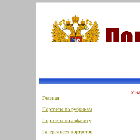
У на
Главная
Портреты по рубрикам
Портреты по алфавиту
Галерея всех портретов