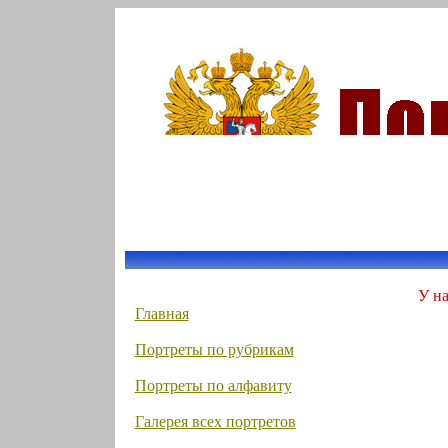
У на
Главная
Портреты по рубрикам
Портреты по алфавиту
Галерея всех портретов