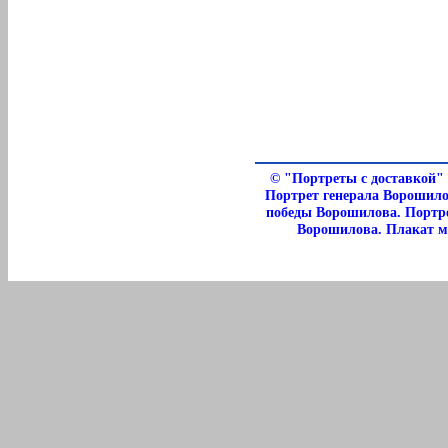
©
"Портреты с доставкой"
Портрет генерала Ворошил
победы Ворошилова. Портр
Ворошилова. Плакат м