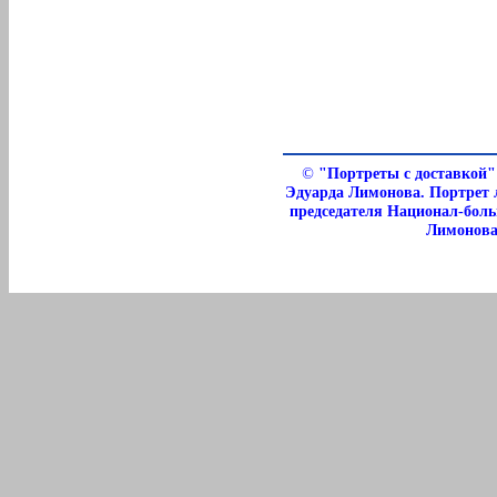
©
"Портреты с доставкой"
Эдуарда Лимонова. Портрет 
председателя Национал-бол
Лимонова