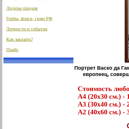
Лидеры продаж
Гербы, флаги, гимн РФ
Личности и события
Как заказать?
Прайс
Портрет Васко да Га
европеец, совер
Стоимость любог
А4 (20х30 см.) - 
А3 (30х40 см.) - 
А2 (40х60 см.) - 