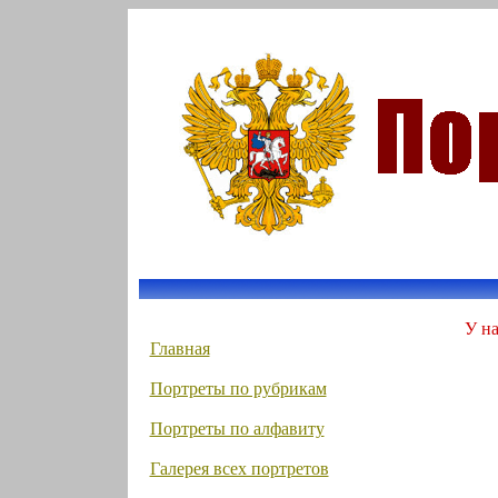
У на
Главная
Портреты по рубрикам
Портреты по алфавиту
Галерея всех портретов