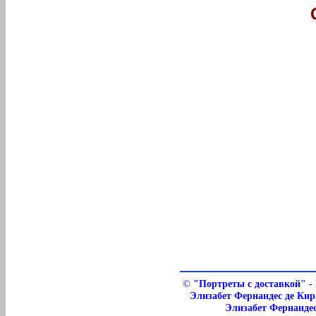
©
"Портреты с доставкой" -
Элизабет Фернандес де Ки
Элизабет Фернанде