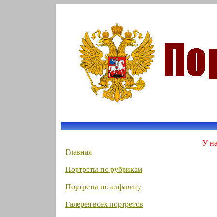
У на
Главная
Портреты по рубрикам
Портреты по алфавиту
Галерея всех портретов