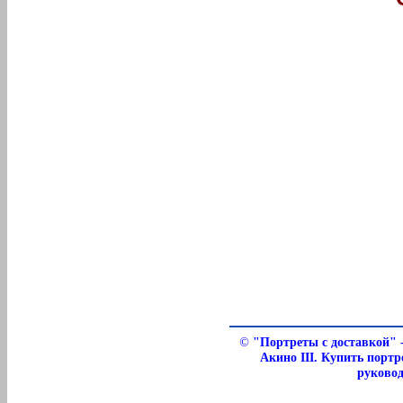
©
"Портреты с доставкой" 
Акино III. Купить порт
руковод